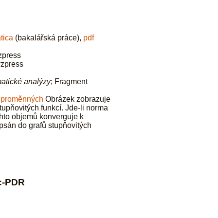
tica
(bakalářská práce),
pdf
yzpress
yzpress
matické analýzy
; Fragment
u proměnných
Obrázek zobrazuje
stupňovitých funkcí. Jde-li norma
chto objemů konverguje k
epsán do grafů stupňovitých
ic-PDR