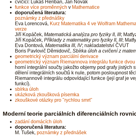
cvičící: Lukáš Heriban, Jan Novák
funkce více proměnných
v
Mathematice
doporučená literatura:
poznámky z přednášky
Eva Lorencová,
Kurz Matematika 4 ve Wolfram Mathema
verze
Jiří Kopáček,
Matematická analýza pro fyziky II, III
; Matf
Jiří Kopáček,
Příklady z matematiky pro fyziky II, III
; Matf
Eva Dontová,
Matematika III, IV
; nakladatelství ČVUT
Boris Pavlovič Děmidovič,
Sbírka úloh a cvičení z mate
geometrický význam parciální derivace
geometrický význam Riemannova integrálu funkce dvo
horní integrální součty jakožto objemy pod grafy jistých 
dělení integrálních součtů k nule, potom posloupnost tě
Riemannově integrálu odpovídající funkce (její graf je v
funkcí).
sbírka úloh
ukázková zkoušková písemka
zkouškové otázky pro "rychlou smrt"
Moderní teorie parciálních diferenciálních rovn
zadání domácích úloh
doporučená literatura:
M. Tušek,
poznámky z přednášek