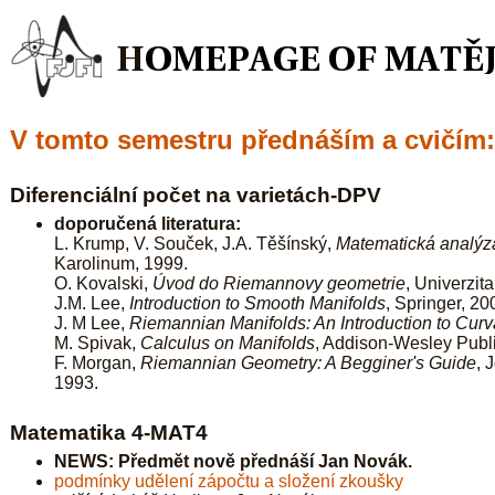
V tomto semestru přednáším a cvičím:
Diferenciální počet na varietách-DPV
doporučená literatura:
L. Krump, V. Souček, J.A. Těšínský,
Matematická analýza
Karolinum, 1999.
O. Kovalski,
Úvod do Riemannovy geometrie
, Univerzit
J.M. Lee,
Introduction to Smooth Manifolds
, Springer, 20
J. M Lee,
Riemannian Manifolds: An Introduction to Curv
M. Spivak,
Calculus on Manifolds
, Addison-Wesley Publ
F. Morgan,
Riemannian Geometry: A Begginer's Guide
, 
1993.
Matematika 4-MAT4
NEWS: Předmět nově přednáší Jan Novák.
podmínky udělení zápočtu a složení zkoušky