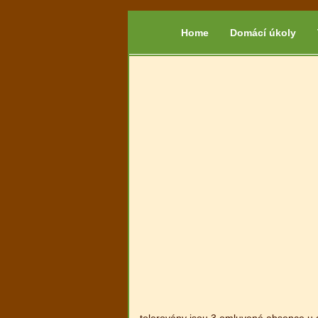
Home
Domácí úkoly
tolerovány jsou 3 omluvené absence u 