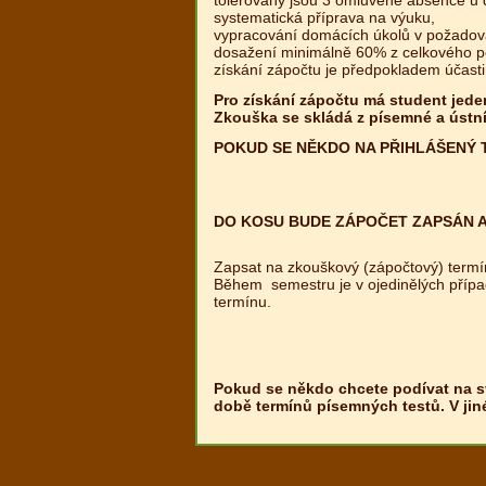
systematická příprava na výuku,
vypracování domácích úkolů v požado
dosažení minimálně 60% z celkového p
získání zápočtu je předpokladem účasti
Pro získání zápočtu má student jede
Zkouška se skládá z písemné a ústní
POKUD SE NĚKDO NA PŘIHLÁŠENÝ T
DO KOSU BUDE ZÁPOČET ZAPSÁN AŽ P
Zapsat na zkouškový (zápočtový) termí
Během semestru je v ojedinělých příp
termínu.
Pokud se někdo chcete podívat na s
době termínů písemných testů. V jin