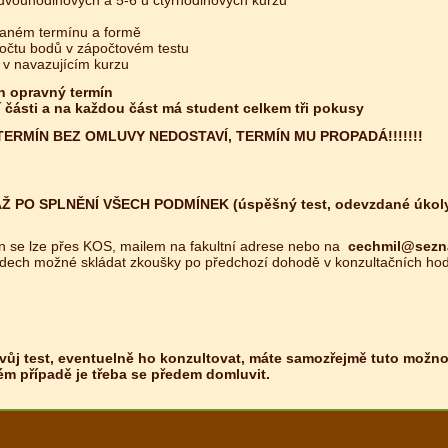
vaném termínu a formě
očtu bodů v zápočtovém testu
 v navazujícím kurzu
n opravný termín
 části a na každou část má student celkem tři pokusy
ERMÍN BEZ OMLUVY NEDOSTAVÍ, TERMÍN MU PROPADÁ!!!!!!!
O SPLNĚNÍ VŠECH PODMÍNEK (úspěšný test, odevzdané úkoly atd
n se lze přes KOS, mailem na fakultní adrese nebo na
cechmil@sez
adech možné skládat zkoušky po předchozí dohodě v konzultačních ho
vůj test, eventuelně ho konzultovat, máte samozřejmě tuto možn
ém případě je třeba se předem domluvit.