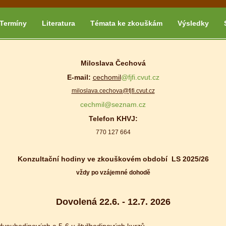
Termíny
Literatura
Témata ke zkouškám
Výsledky
Miloslava Čechová
E-mail:
cechomil
@fjfi.cvut.cz
miloslava.cechova@fjfi.cvut.cz
cechmil@seznam.cz
Telefon KHVJ:
770 127 664
Konzultační hodiny ve zkouškovém období LS 2025/26
vždy po vzájemné dohodě
Dovolená 22.6. - 12.7. 2026
dvouhodinových a 5-6 u čtyřhodinových kurzů