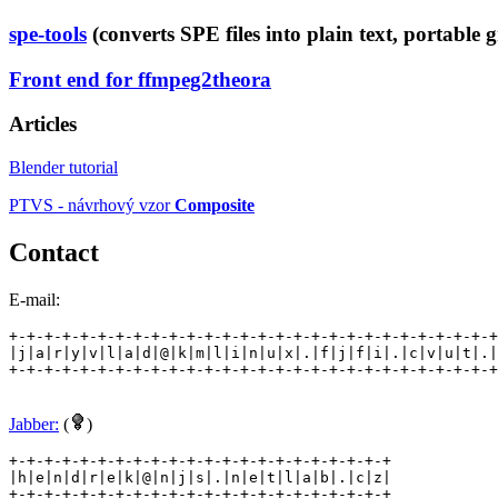
spe-tools
(converts SPE files into plain text, portabl
Front end for ffmpeg2theora
Articles
Blender tutorial
PTVS - návrhový vzor
Composite
Contact
E-mail:
+-+-+-+-+-+-+-+-+-+-+-+-+-+-+-+-+-+-+-+-+-+-+-+-+-+-+-+
|j|a|r|y|v|l|a|d|@|k|m|l|i|n|u|x|.|f|j|f|i|.|c|v|u|t|.|
+-+-+-+-+-+-+-+-+-+-+-+-+-+-+-+-+-+-+-+-+-+-+-+-+-+-+-+
Jabber:
(
)
+-+-+-+-+-+-+-+-+-+-+-+-+-+-+-+-+-+-+-+-+-+

|h|e|n|d|r|e|k|@|n|j|s|.|n|e|t|l|a|b|.|c|z|

+-+-+-+-+-+-+-+-+-+-+-+-+-+-+-+-+-+-+-+-+-+
