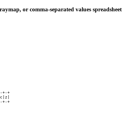
e graymap, or comma-separated values spreadsheet
-+-+

c|z|

-+-+
