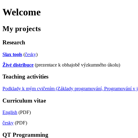
Welcome
My projects
Research
Slax tools
(
česky
)
Živé distribuce
(prezentace k obhajobě výzkumného úkolu)
Teaching activities
Podklady k mým cvičením (Základy programování, Programování v j
Curriculum vitae
English
(PDF)
česky
(PDF)
QT Programming