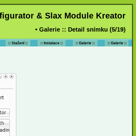
figurator & Slax Module Kreator
• Galerie :: Detail snímku (5/19)
:: Stažení ::
:: Instalace ::
:: Galerie ::
:: Galerie ::