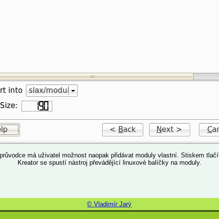
 průvodce má uživatel možnost naopak přidávat moduly vlastní. Stiskem tlač
Kreator se spustí nástroj převádějící linuxové balíčky na moduly.
© Vladimír Jarý