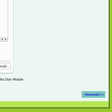
ítka Slax Module
• Následující >>