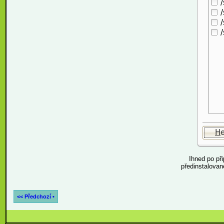
Ihned po př
předinstalova
<< Předchozí •