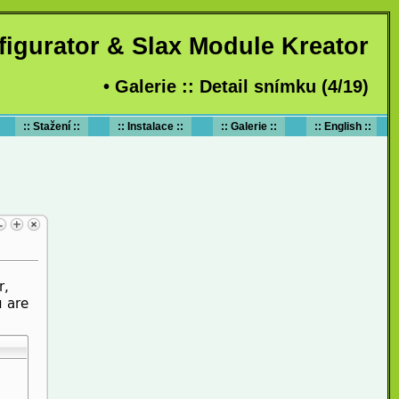
figurator & Slax Module Kreator
• Galerie :: Detail snímku (4/19)
:: Stažení ::
:: Instalace ::
:: Galerie ::
:: English ::