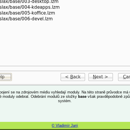
ipojení se na zdrojovém médiu vyhledají moduly. Na této straně průvodce má u
né moduly odebrat. Odebrání modulů ze složky
base
však pravděpodobně způ
systém.
© Vladimír Jarý