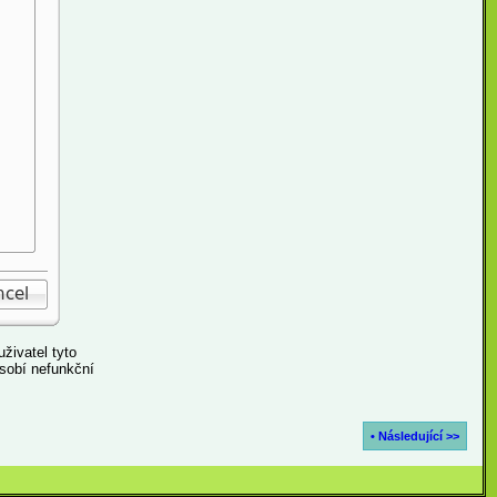
živatel tyto
sobí nefunkční
• Následující >>